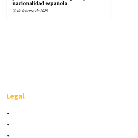
nacionalidad española
20 de febrero de 2025
WELCOME
Welcome is a happy idea of AMBITHION & TRENDING S.L.U , Castellana
91 4-1. Madrid.
Legal
Condiciones para Anunciantes
Términos y Condiciones
Cláusula Contractual Despachos