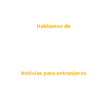
ABOGADOS EXTRANJERIA VALLADOLID
ABOGADOS EXTRANJERIA ZARAGOZA
Hablamos de
PERMISO DE RESIDENCIA ESPAÑOLA
110
EXTRANJERÍA
106
F.A.Q
100
ASISTENCIA SANITARIA
93
ABOGADOS EXTRANJERÍA
85
NÓMADAS DIGITALES
80
Noticias para extranjeros
Mejores despachos para tramitar la nacionalidad
española en las Islas Baleares
4 de agosto de 2026