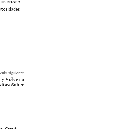
 un error o
utoridades
ículo siguiente
 y Volver a
sitas Saber