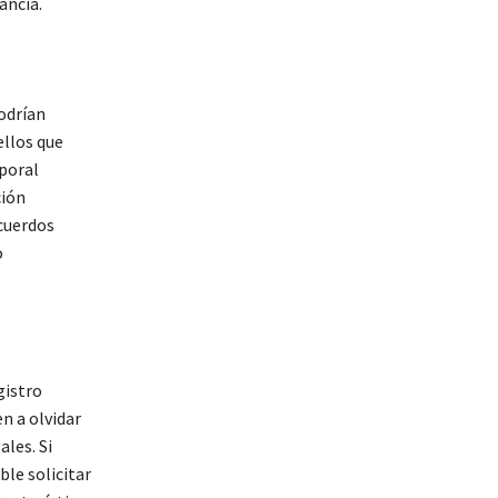
ancia.
odrían
ellos que
poral
ción
cuerdos
o
gistro
n a olvidar
les. Si
le solicitar