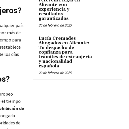
referente legal en
Alicante con
jeros?
experiencia y
resultados
garantizados
alquier país
20 de febrero de 2025
 por más de
Lucía Cremades
tiempo para
Abogados en Alicante:
 restablece
Tu despacho de
confianza para
de los días
trámites de extranjeria
y nacionalidad
española
20 de febrero de 2025
os?
Europeo
e el tiempo
ohibición de
olongada
oridades de