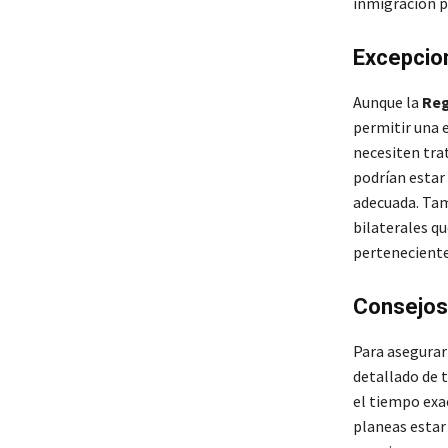
inmigración p
Excepcio
Aunque la
Reg
permitir una e
necesiten tra
podrían estar
adecuada. Tam
bilaterales qu
perteneciente
Consejos 
Para asegurar
detallado de 
el tiempo exa
planeas estar