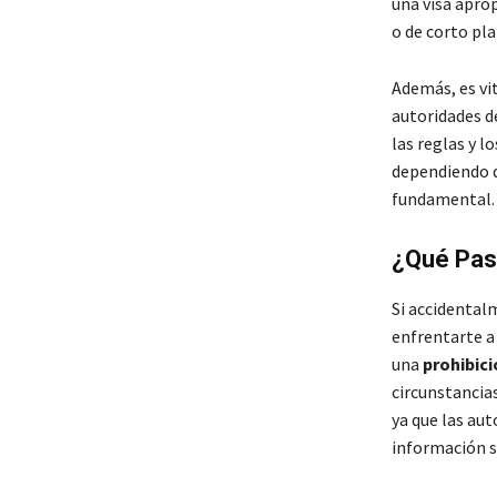
una visa aprop
o de corto pla
Además, es vi
autoridades d
las reglas y l
dependiendo d
fundamental.
¿Qué Pasa
Si accidental
enfrentarte a
una
prohibici
circunstancias
ya que las au
información so