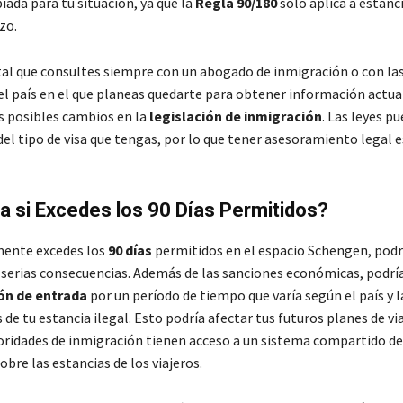
iada para tu situación, ya que la
Regla 90/180
solo aplica a estanci
zo.
tal que consultes siempre con un abogado de inmigración o con la
el país en el que planeas quedarte para obtener información actua
os posibles cambios en la
legislación de inmigración
. Las leyes p
el tipo de visa que tengas, por lo que tener asesoramiento legal e
 si Excedes los 90 Días Permitidos?
mente excedes los
90 días
permitidos en el espacio Schengen, podr
 serias consecuencias. Además de las sanciones económicas, podría
ón de entrada
por un período de tiempo que varía según el país y l
 de tu estancia ilegal. Esto podría afectar tus futuros planes de vi
toridades de inmigración tienen acceso a un sistema compartido de
bre las estancias de los viajeros.