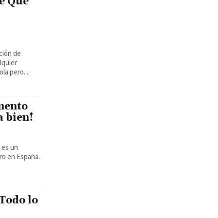
e Qué
ción de
lquier
la pero...
mento
a bien!
ro en España.
 Todo lo