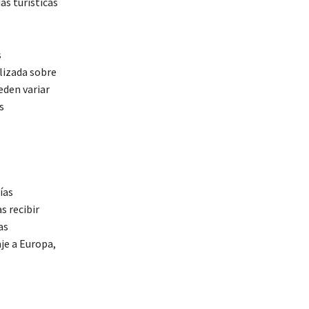
as turísticas
s
lizada sobre
ueden variar
s
ías
s recibir
as
aje a Europa,