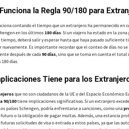
unciona la Regla 90/180 para Extran
nciona contando el tiempo que un extranjero ha permanecido en cu
chengen en los últimos
180 días
. Si un viajero ha estado en la zona
 tiempo, deberá salir y esperar hasta que haya pasado suficiente 
r nuevamente. Es importante recordar que el conteo de días no se
nte después de cada
90 días
, sino que se toma en cuenta el total 
 180 días.
plicaciones Tiene para los Extranjer
anjeros
que no son ciudadanos de la UE o del Espacio Económico 
a 90/180
tiene implicaciones significativas. Si un extranjero exced
los países Schengen, podría enfrentarse a sanciones, como una
pr
 futuro o la obligación de pagar multas. Además, una estancia pr
futuras solicitudes de visa o entrada a estos países, ya que las aut