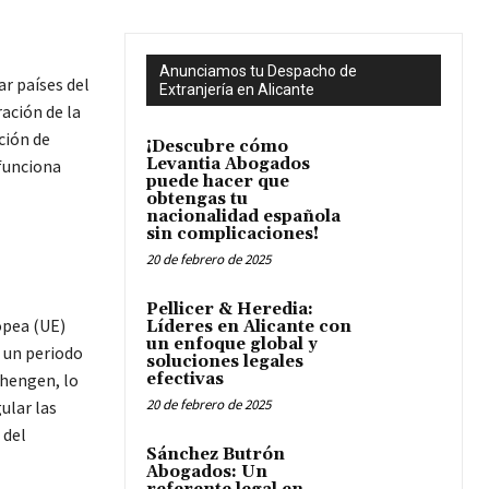
Anunciamos tu Despacho de
ar países del
Extranjería en Alicante
ación de la
ción de
¡Descubre cómo
Levantia Abogados
 funciona
puede hacer que
obtengas tu
nacionalidad española
sin complicaciones!
20 de febrero de 2025
Pellicer & Heredia:
opea (UE)
Líderes en Alicante con
un enfoque global y
 un periodo
soluciones legales
chengen, lo
efectivas
20 de febrero de 2025
ular las
 del
Sánchez Butrón
Abogados: Un