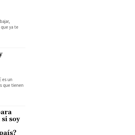
bajar,
 que ya te
y
os que tienen
para
 si soy
 país?