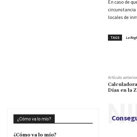
En caso de que
circunstancia
locales de inm
TAGS
La Regl
Cuota
Artículo anterio
Calculadora
Días en la 
NI
Consegu
¿Cómo va lo mío?
¿Cómo va lo mío?