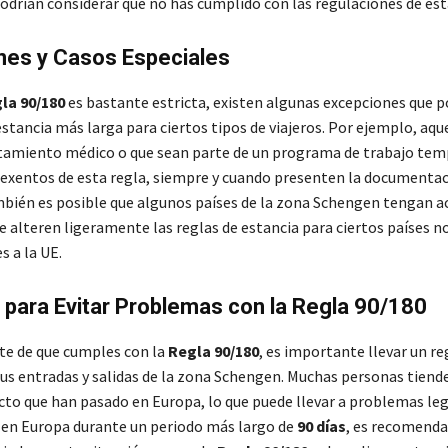
odrían considerar que no has cumplido con las regulaciones de est
nes y Casos Especiales
la 90/180
es bastante estricta, existen algunas excepciones que p
stancia más larga para ciertos tipos de viajeros. Por ejemplo, aqu
tamiento médico o que sean parte de un programa de trabajo tem
 exentos de esta regla, siempre y cuando presenten la documenta
bién es posible que algunos países de la zona Schengen tengan a
e alteren ligeramente las reglas de estancia para ciertos países n
s a la UE.
para Evitar Problemas con la Regla 90/180
te de que cumples con la
Regla 90/180
, es importante llevar un re
tus entradas y salidas de la zona Schengen. Muchas personas tiende
cto que han pasado en Europa, lo que puede llevar a problemas lega
 en Europa durante un periodo más largo de
90 días
, es recomendab