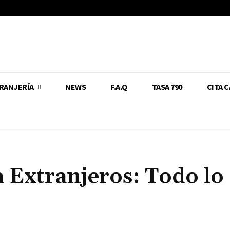
RANJERÍA
NEWS
F.A.Q
TASA 790
CITA 
 Extranjeros: Todo lo
Cuota