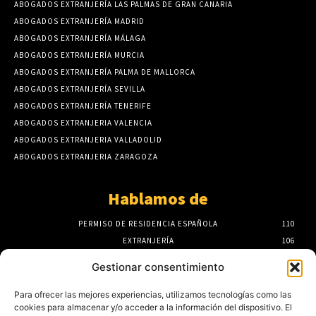
ABOGADOS EXTRANJERÍA LAS PALMAS DE GRAN CANARIA
ABOGADOS EXTRANJERÍA MADRID
ABOGADOS EXTRANJERÍA MÁLAGA
ABOGADOS EXTRANJERÍA MURCIA
ABOGADOS EXTRANJERÍA PALMA DE MALLORCA
ABOGADOS EXTRANJERÍA SEVILLA
ABOGADOS EXTRANJERÍA TENERIFE
ABOGADOS EXTRANJERIA VALENCIA
ABOGADOS EXTRANJERIA VALLADOLID
ABOGADOS EXTRANJERIA ZARAGOZA
Hablamos de
PERMISO DE RESIDENCIA ESPAÑOLA
110
EXTRANJERÍA
106
F.A.Q
100
Gestionar consentimiento
ASISTENCIA SANITARIA
93
ABOGADOS EXTRANJERÍA
85
Para ofrecer las mejores experiencias, utilizamos tecnologías como las
cookies para almacenar y/o acceder a la información del dispositivo. El
NÓMADAS DIGITALES
80