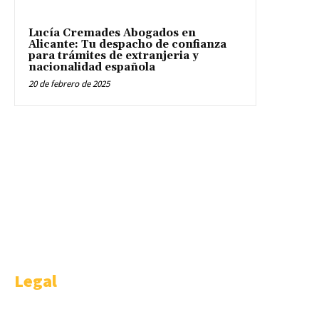
Lucía Cremades Abogados en
Alicante: Tu despacho de confianza
para trámites de extranjeria y
nacionalidad española
20 de febrero de 2025
WELCOME
Welcome is a happy idea of AMBITHION & TRENDING S.L.U , Castellana
91 4-1. Madrid.
Legal