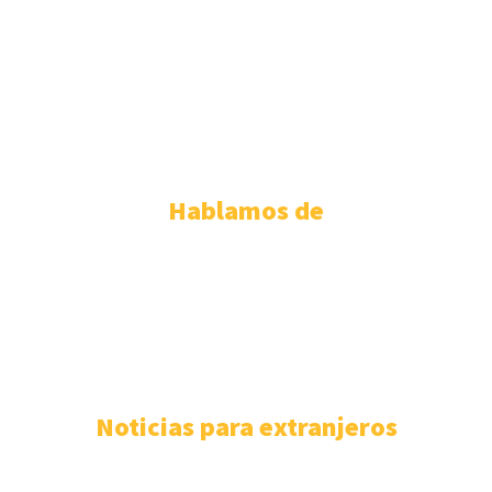
ABOGADOS EXTRANJERÍA PALMA DE MALLORCA
ABOGADOS EXTRANJERÍA SEVILLA
ABOGADOS EXTRANJERÍA TENERIFE
ABOGADOS EXTRANJERIA VALENCIA
ABOGADOS EXTRANJERIA VALLADOLID
ABOGADOS EXTRANJERIA ZARAGOZA
Hablamos de
PERMISO DE RESIDENCIA ESPAÑOLA
110
EXTRANJERÍA
106
F.A.Q
100
ASISTENCIA SANITARIA
93
ABOGADOS EXTRANJERÍA
85
NÓMADAS DIGITALES
80
Noticias para extranjeros
Mejores despachos para tramitar la nacionalidad