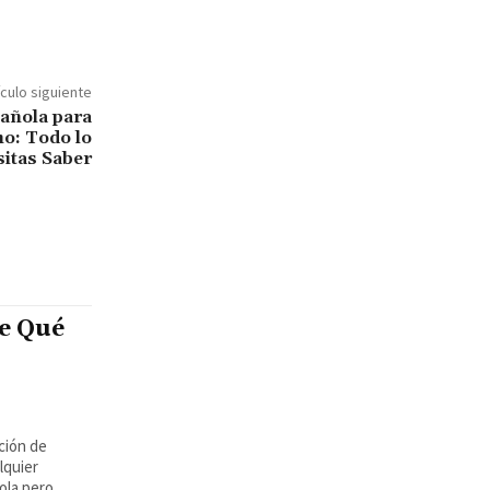
ículo siguiente
añola para
o: Todo lo
itas Saber
e Qué
ción de
lquier
la pero...