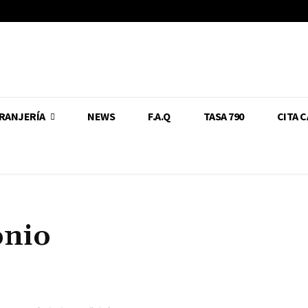
RANJERÍA
NEWS
F.A.Q
TASA 790
CITA 
onio
Cuota