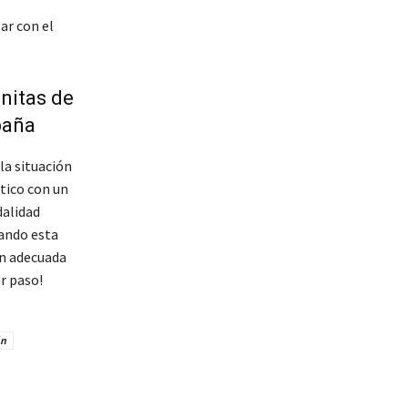
ar con el
nitas de
paña
la situación
tico con un
dalidad
rando esta
ón adecuada
r paso!
ón