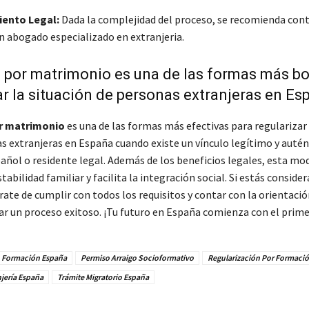
ento Legal:
Dada la complejidad del proceso, se recomienda cont
n abogado especializado en extranjeria.
o por matrimonio es una de las formas más bo
ar la situación de personas extranjeras en Es
r matrimonio
es una de las formas más efectivas para regularizar 
as extranjeras en España cuando existe un vínculo legítimo y autén
añol o residente legal. Además de los beneficios legales, esta mo
stabilidad familiar y facilita la integración social. Si estás conside
rate de cumplir con todos los requisitos y contar con la orientaci
ar un proceso exitoso. ¡Tu futuro en España comienza con el prime
o Formación España
Permiso Arraigo Socioformativo
Regularización Por Formaci
njería España
Trámite Migratorio España