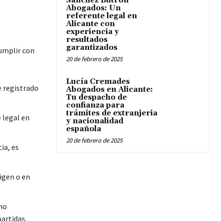
Sánchez Butrón
Abogados: Un
referente legal en
Alicante con
experiencia y
resultados
garantizados
umplir con
20 de febrero de 2025
Lucía Cremades
 registrado
Abogados en Alicante:
Tu despacho de
confianza para
trámites de extranjeria
 legal en
y nacionalidad
española
20 de febrero de 2025
ia, es
igen o en
mo
artidas.