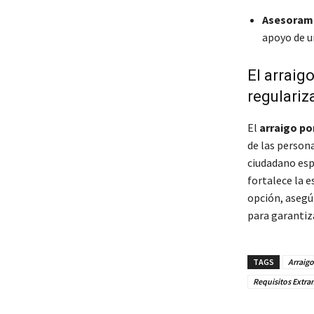
Asesorami
apoyo de u
El arraig
regulariz
El
arraigo po
de las person
ciudadano esp
fortalece la e
opción, asegú
para garantiz
TAGS
Arraig
Requisitos Extra