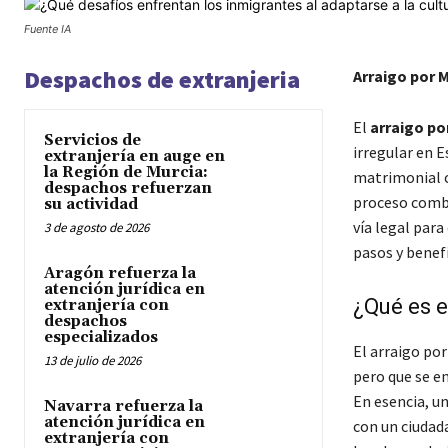
Fuente IA
Despachos de extranjeria
Arraigo por 
El
arraigo po
Servicios de
irregular en E
extranjería en auge en
la Región de Murcia:
matrimonial c
despachos refuerzan
proceso combi
su actividad
vía legal para
3 de agosto de 2026
pasos y benef
Aragón refuerza la
atención jurídica en
¿Qué es e
extranjería con
despachos
especializados
El arraigo por
13 de julio de 2026
pero que se e
En esencia, un
Navarra refuerza la
atención jurídica en
con un ciudad
extranjería con