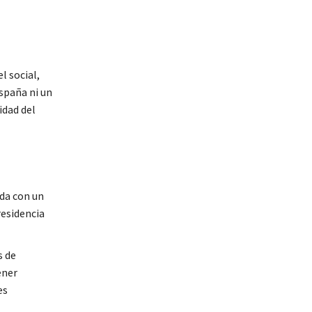
l social,
spaña ni un
idad del
ada con un
residencia
s de
ener
es