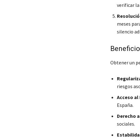
verificar l
Resolució
meses para
silencio ad
Beneficio
Obtener un pe
Regulariza
riesgos aso
Acceso al
España.
Derecho a 
sociales.
Estabilida