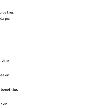
o de tres
ada por
evitar
nte en
 beneficios
ja en