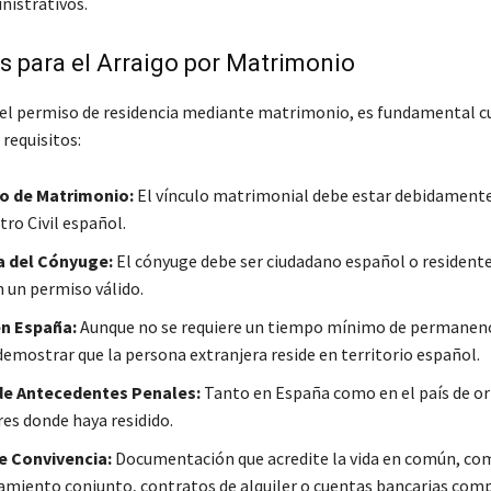
nistrativos.
s para el Arraigo por Matrimonio
r el permiso de residencia mediante matrimonio, es fundamental c
 requisitos:
do de Matrimonio:
El vínculo matrimonial debe estar debidamente
tro Civil español.
a del Cónyuge:
El cónyuge debe ser ciudadano español o residente
 un permiso válido.
en España:
Aunque no se requiere un tiempo mínimo de permanenc
demostrar que la persona extranjera reside en territorio español.
de Antecedentes Penales:
Tanto en España como en el país de or
res donde haya residido.
e Convivencia:
Documentación que acredite la vida en común, co
iento conjunto, contratos de alquiler o cuentas bancarias comp