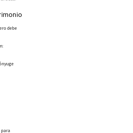
trimonio
mero debe
n:
cónyuge
 para