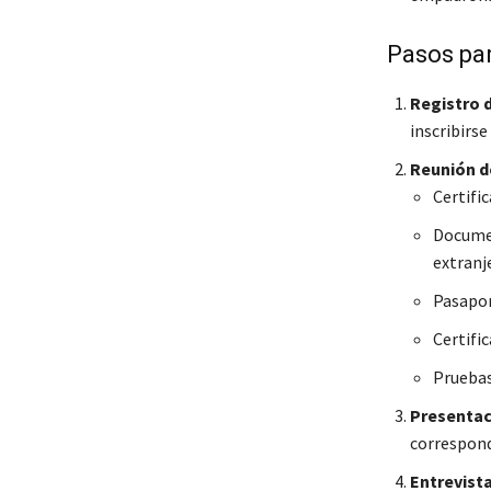
Pasos par
Registro 
inscribirse
Reunión d
Certifi
Documen
extranj
Pasapor
Certifi
Pruebas
Presentaci
correspondi
Entrevista