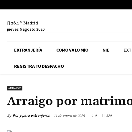
26.1
C
Madrid
jueves 6 agosto 2026
EXTRANJERÍA
COMO VA LO MÍO
NIE
EXT
REGISTRA TU DESPACHO
ARRAIGO
Arraigo por matrim
By
Por y para extranjeros
11 de enero de 2025
0
520