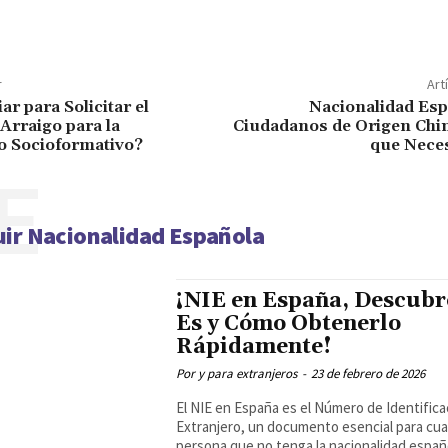
r
Art
r para Solicitar el
Nacionalidad Esp
Arraigo para la
Ciudadanos de Origen Chin
o Socioformativo?
que Neces
E
ir Nacionalidad Española
¡NIE en España, Descubr
Es y Cómo Obtenerlo
Rápidamente!
Por y para extranjeros
-
23 de febrero de 2026
El NIE en España es el Número de Identifica
Extranjero, un documento esencial para cua
persona que no tenga la nacionalidad españo