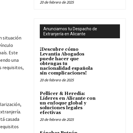
20 de febrero de 2025
Anunciamos tu Despacho de
Extranjería en Alicante
n situación
vínculo
¡Descubre cómo
aís. Este
Levantia Abogados
puede hacer que
ciendo una
obtengas tu
 requisitos,
nacionalidad española
sin complicaciones!
20 de febrero de 2025
Pellicer & Heredia:
Líderes en Alicante con
un enfoque global y
larización,
soluciones legales
xtranjería.
efectivas
stá casada
20 de febrero de 2025
requisitos