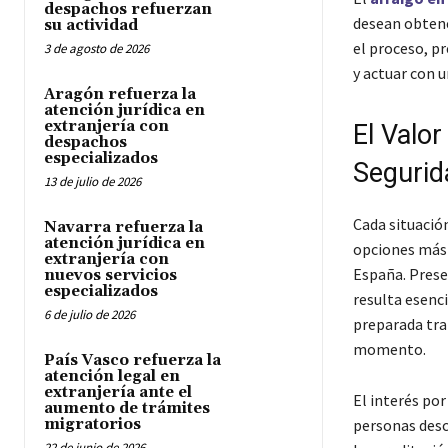
despachos refuerzan
desean obtene
su actividad
el proceso, p
3 de agosto de 2026
y actuar con u
Aragón refuerza la
atención jurídica en
extranjería con
El Valor
despachos
especializados
Segurid
13 de julio de 2026
Cada situación
Navarra refuerza la
atención jurídica en
opciones más 
extranjería con
España. Prese
nuevos servicios
especializados
resulta esenci
6 de julio de 2026
preparada tra
momento.
País Vasco refuerza la
atención legal en
extranjería ante el
El interés por
aumento de trámites
migratorios
personas descu
22 de junio de 2026