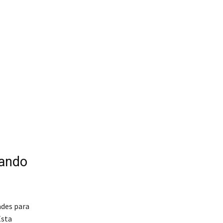
mando
ades para
Esta