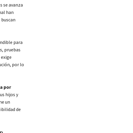
s se avanza
nal han
s buscan
ndible para
s, pruebas
 exige
ución, por lo
a por
s hijos y
ne un
ibilidad de
ón