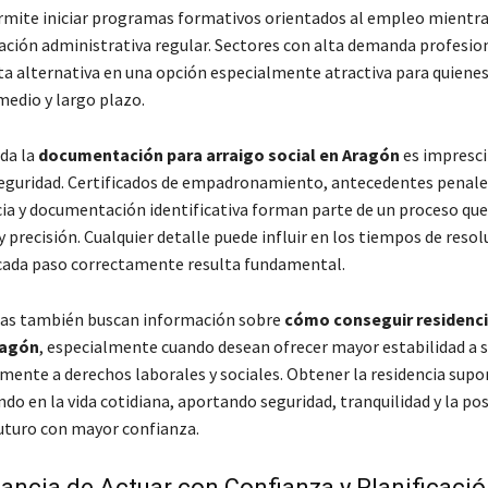
mite iniciar programas formativos orientados al empleo mientra
uación administrativa regular. Sectores con alta demanda profesio
ta alternativa en una opción especialmente atractiva para quiene
medio y largo plazo.
da la
documentación para arraigo social en Aragón
es impresci
eguridad. Certificados de empadronamiento, antecedentes penale
a y documentación identificativa forman parte de un proceso que
 precisión. Cualquier detalle puede influir en los tiempos de resol
cada paso correctamente resulta fundamental.
ias también buscan información sobre
cómo conseguir residenci
ragón
, especialmente cuando desean ofrecer mayor estabilidad a su
mente a derechos laborales y sociales. Obtener la residencia supo
o en la vida cotidiana, aportando seguridad, tranquilidad y la pos
futuro con mayor confianza.
ancia de Actuar con Confianza y Planificaci