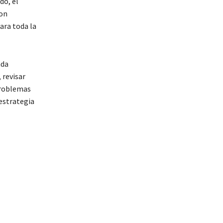
do, el
con
ara toda la
ada
, revisar
problemas
estrategia