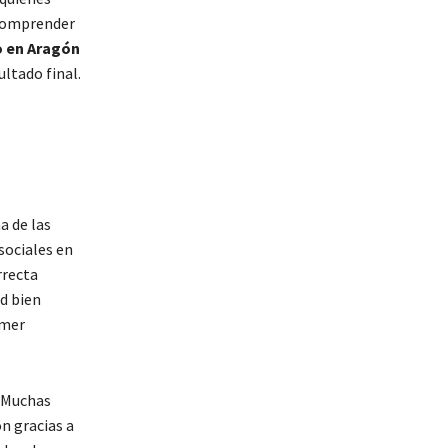
 Comprender
o en Aragón
ltado final.
a de las
sociales en
rrecta
ud bien
imer
 Muchas
n gracias a