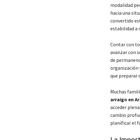
modalidad per
hacia una sit
convertido es
estabilidad a 
Contar con to
avanzar con s
de permanenci
organización y
que preparar 
Muchas famil
arraigo en A
acceder plena
cambio profund
planificar el 
La Import