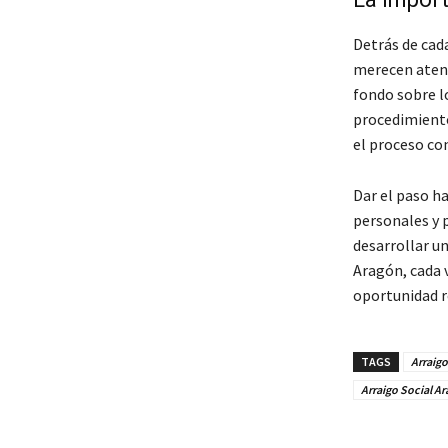
Detrás de cada
merecen atenc
fondo sobre l
procedimiento
el proceso co
Dar el paso ha
personales y p
desarrollar u
Aragón, cada 
oportunidad r
TAGS
Arraigo
Arraigo Social A
Cuota