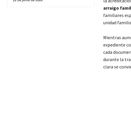
la acreditaci
arraigo fami
familiares esp
unidad familia
Mientras aume
expediente co
cada document
durante la tr
clara se conv