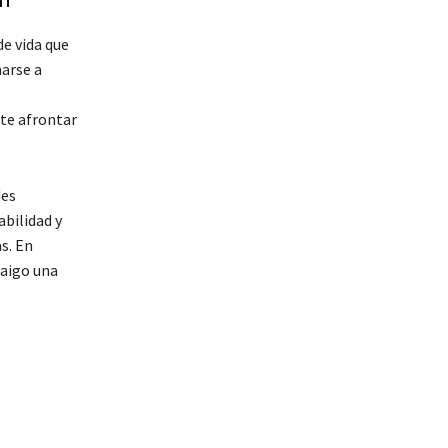
de vida que
arse a
ite afrontar
des
abilidad y
s. En
raigo una