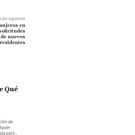
ículo siguiente
ranjeros en
solicitudes
 de nuevos
residentes
e Qué
ción de
lquier
la pero...