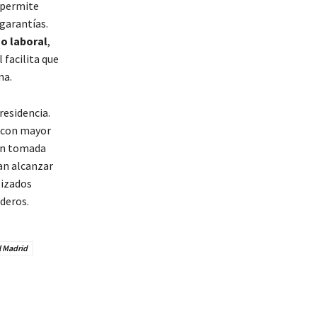
 permite
garantías.
go laboral
,
facilita que
na.
residencia.
o con mayor
ión tomada
an alcanzar
lizados
deros.
l Madrid