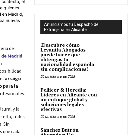
Anunciamos tu Despacho de
Extranjería en Alicante
¡Descubre cómo
lena de
Levantia Abogados
puede hacer que
 de Madrid
obtengas tu
n
nacionalidad española
sin complicaciones!
posibilidad
20 de febrero de 2025
 el
arraigo
o para la
Pellicer & Heredia:
ofesionales.
Líderes en Alicante con
un enfoque global y
soluciones legales
tural y la
efectivas
 ello, miles
20 de febrero de 2025
o
. Sin
Sánchez Butrón
s que cada