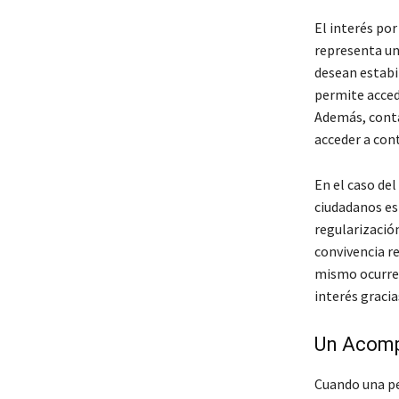
El interés por
representa un
desean estabil
permite acced
Además, conta
acceder a cont
En el caso del
ciudadanos es
regularizació
convivencia re
mismo ocurre
interés gracia
Un Acomp
Cuando una pe