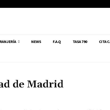
RANJERÍA
NEWS
F.A.Q
TASA 790
CITA 
ad de Madrid
Cuota