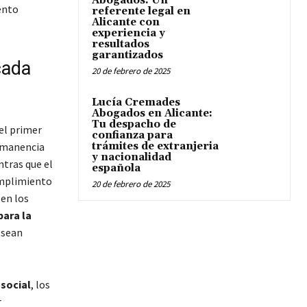
Abogados: Un
ento
referente legal en
Alicante con
experiencia y
resultados
garantizados
cada
20 de febrero de 2025
Lucía Cremades
Abogados en Alicante:
Tu despacho de
el primer
confianza para
rmanencia
trámites de extranjeria
y nacionalidad
ntras que el
española
umplimiento
20 de febrero de 2025
 en los
para la
esean
social
, los
r