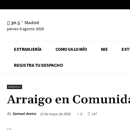
30.5
C
Madrid
jueves 6 agosto 2026
EXTRANJERÍA
COMO VA LO MÍO
NIE
EXT
REGISTRA TU DESPACHO
ARRAIGO
Arraigo en Comunid
By
Samuel Aveiro
13 de mayo de 2026
0
147