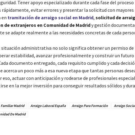
eguridad. Tener apoyo especializado durante cada fase del proceso
 rápidamente, evitar errores y presentar la solicitud con mayores 
a en
tramitación de arraigo social en Madrid
,
solicitud de arrai
ón de extranjeros en Comunidad de Madrid
y gestión documental 
te se adapte realmente a las necesidades concretas de cada perso
 situación administrativa no solo significa obtener un permiso de 
uperar estabilidad, avanzar profesionalmente y construir un futur
 Cada documento entregado, cada requisito cumplido y cada decis
 acerca un poco más a esa nueva etapa que tantas personas dese
r eso, actuar con anticipación y rodearse de profesionales especia
rse en la mejor inversión para conseguir resultados sólidos y dura
 Familiar Madrid
Arraigo Laboral España
Arraigo Para Formación
Arraigo Socia
unidad De Madrid