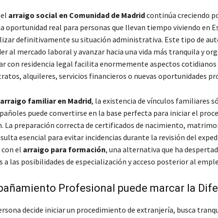
 el
arraigo social en Comunidad de Madrid
continúa creciendo p
a oportunidad real para personas que llevan tiempo viviendo en E
izar definitivamente su situación administrativa. Este tipo de au
er al mercado laboral y avanzar hacia una vida más tranquila y org
r con residencia legal facilita enormemente aspectos cotidiano
ratos, alquileres, servicios financieros o nuevas oportunidades pr
arraigo familiar en Madrid
, la existencia de vínculos familiares s
pañoles puede convertirse en la base perfecta para iniciar el proc
n. La preparación correcta de certificados de nacimiento, matrimo
sulta esencial para evitar incidencias durante la revisión del exped
 con el
arraigo para formación
, una alternativa que ha despert
s a las posibilidades de especialización y acceso posterior al emple
añamiento Profesional puede marcar la Dife
rsona decide iniciar un procedimiento de extranjería, busca tranqu