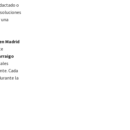
edactado o
esoluciones
r una
en Madrid
te
arraigo
eales
nte. Cada
durante la