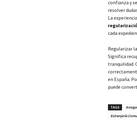
confianza y s
resolver dudas
La experienci
regularizaci
cada expedien
Regularizar la
Significa rec
tranquilidad.
correctamente
en España. Po
puede converti
TAGS
Arraigo
Extranjería Com
Cuota