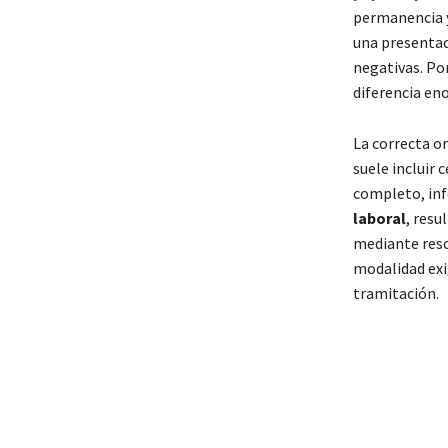
permanencia y
una presentac
negativas. Po
diferencia eno
La correcta o
suele incluir
completo, inf
laboral
, resu
mediante reso
modalidad exi
tramitación.