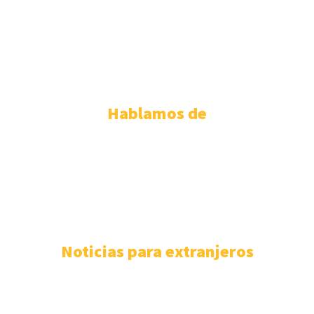
ABOGADOS EXTRANJERÍA TENERIFE
ABOGADOS EXTRANJERIA VALENCIA
ABOGADOS EXTRANJERIA VALLADOLID
ABOGADOS EXTRANJERIA ZARAGOZA
Hablamos de
PERMISO DE RESIDENCIA ESPAÑOLA
110
EXTRANJERÍA
106
F.A.Q
100
ASISTENCIA SANITARIA
93
ABOGADOS EXTRANJERÍA
85
NÓMADAS DIGITALES
80
Noticias para extranjeros
Mejores despachos para tramitar la nacionalidad
española en las Islas Baleares