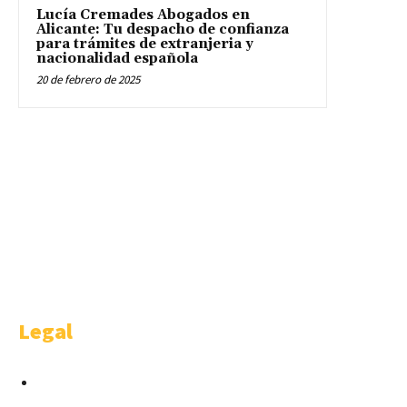
Lucía Cremades Abogados en
Alicante: Tu despacho de confianza
para trámites de extranjeria y
nacionalidad española
20 de febrero de 2025
WELCOME
Welcome is a happy idea of AMBITHION & TRENDING S.L.U , Castellana
91 4-1. Madrid.
Legal
Condiciones para Anunciantes