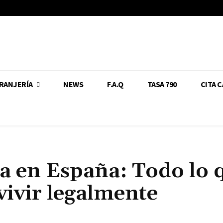
RANJERÍA
NEWS
F.A.Q
TASA 790
CITA 
a en España: Todo lo 
vivir legalmente
Cuota