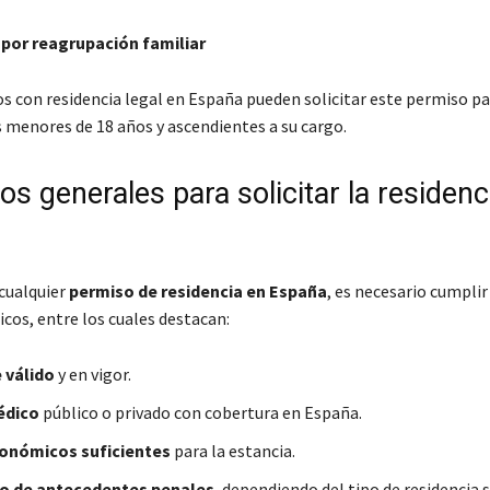
 por reagrupación familiar
s con residencia legal en España pueden solicitar este permiso par
s menores de 18 años y ascendientes a su cargo.
os generales para solicitar la residenc
cualquier
permiso de residencia en España
, es necesario cumplir
icos, entre los cuales destacan:
 válido
y en vigor.
édico
público o privado con cobertura en España.
onómicos suficientes
para la estancia.
do de antecedentes penales
, dependiendo del tipo de residencia s