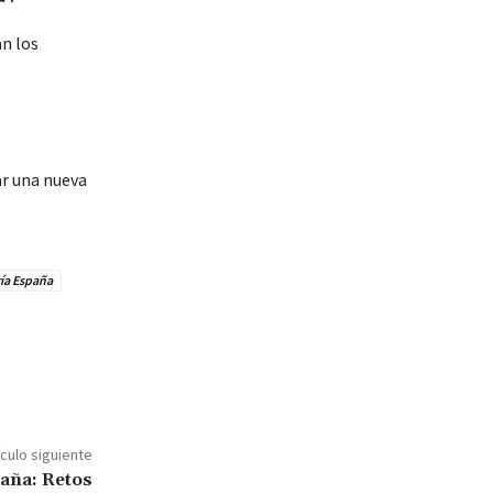
n los
r una nueva
ría España
ículo siguiente
paña: Retos