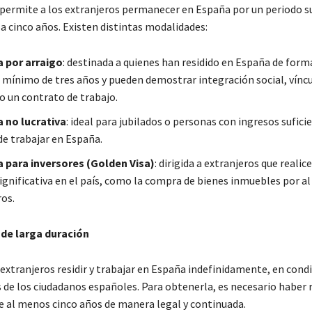
permite a los extranjeros permanecer en España por un periodo su
r a cinco años. Existen distintas modalidades:
a por arraigo
: destinada a quienes han residido en España de form
 mínimo de tres años y pueden demostrar integración social, vínc
o un contrato de trabajo.
 no lucrativa
: ideal para jubilados o personas con ingresos sufici
de trabajar en España.
 para inversores (Golden Visa)
: dirigida a extranjeros que realic
significativa en el país, como la compra de bienes inmuebles por a
ros.
 de larga duración
 extranjeros residir y trabajar en España indefinidamente, en cond
s de los ciudadanos españoles. Para obtenerla, es necesario haber 
te al menos cinco años de manera legal y continuada.