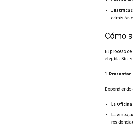
Justificac
admisión e
Cómo so
El proceso de 
elegida. Sin e
1.
Presentació
Dependiendo de
La
Oficina
La embajad
residencia)