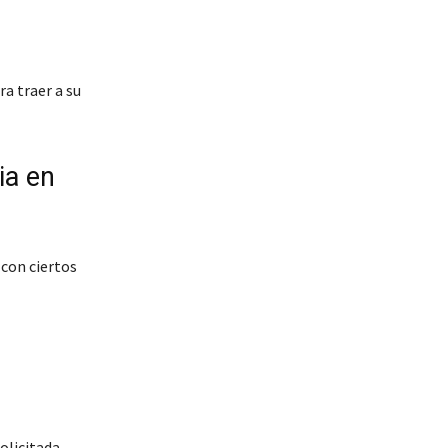
a traer a su
ia en
 con ciertos
olicitada.