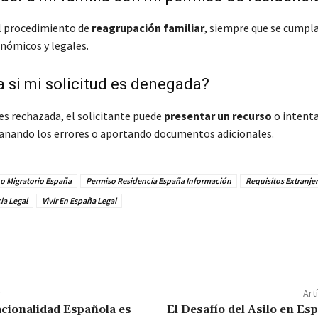
el procedimiento de
reagrupación familiar
, siempre que se cumpla
onómicos y legales.
 si mi solicitud es denegada?
d es rechazada, el solicitante puede
presentar un recurso
o intenta
sanando los errores o aportando documentos adicionales.
o Migratorio España
Permiso Residencia España Información
Requisitos Extranje
ia Legal
Vivir En España Legal
r
Art
nacionalidad Española es
El Desafío del Asilo en Es