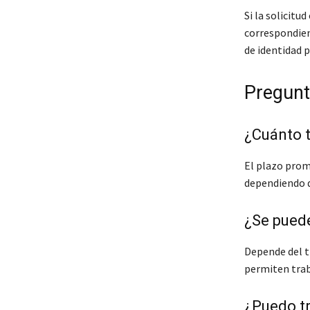
Si la solicitu
correspondien
de identidad p
Pregunt
¿Cuánto t
El plazo prom
dependiendo d
¿Se puede
Depende del t
permiten trab
¿Puedo tr