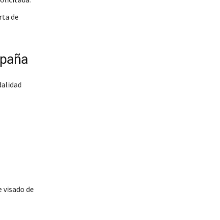
rta de
spaña
dalidad
e visado de