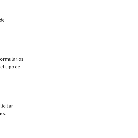
 de
formularios
el tipo de
icitar
ses
.