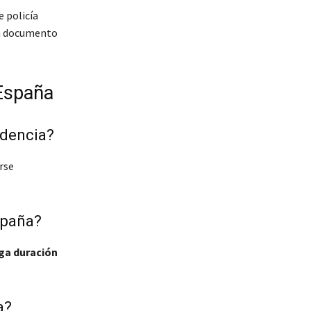
e policía
un documento
 España
idencia?
rse
spaña?
rga duración
a?