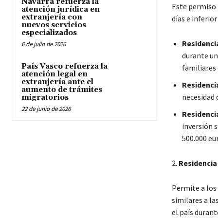
Navarra refuerza la
Este permiso 
atención jurídica en
extranjería con
días e inferio
nuevos servicios
especializados
Residenci
6 de julio de 2026
durante un
País Vasco refuerza la
familiares 
atención legal en
extranjería ante el
Residencia
aumento de trámites
necesidad 
migratorios
22 de junio de 2026
Residencia
inversión 
500.000 eu
2.
Residencia
Permite a los
similares a la
el país duran