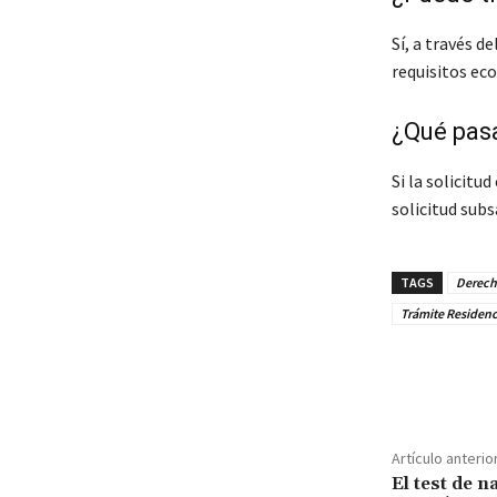
Sí, a través d
requisitos ec
¿Qué pasa
Si la solicitu
solicitud sub
TAGS
Derech
Trámite Residenc
Cuota
Artículo anterio
El test de 