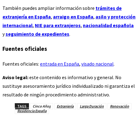
También puedes ampliar información sobre
trámites de
extranjería en España
,
arraigo en España
,
asilo y protección
internacional
,
NIE para extranjeros
,
nacionalidad española
y
seguimiento de expedientes
.
Fuentes oficiales
Fuentes oficiales:
entrada en España
,
visado nacional
.
Aviso legal:
este contenido es informativo y general. No
sustituye asesoramiento jurídico individualizado ni garantiza el
resultado de ningún procedimiento administrativo.
TAGS
Cinco Años
Extranjería
Larga Duración
Renovación
Residencia España