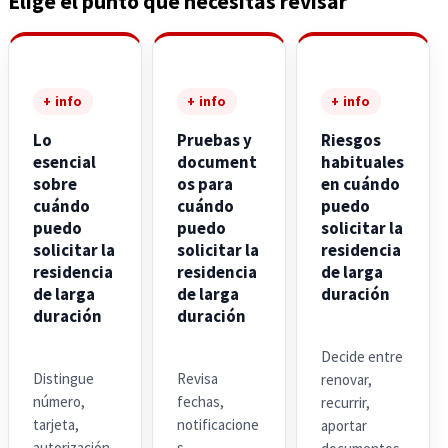
Elige el punto que necesitas revisar
+ info
+ info
+ info
Lo
Pruebas y
Riesgos
esencial
document
habituales
sobre
os para
en cuándo
cuándo
cuándo
puedo
puedo
puedo
solicitar la
solicitar la
solicitar la
residencia
residencia
residencia
de larga
de larga
de larga
duración
duración
duración
Decide entre
Distingue
Revisa
renovar,
número,
fechas,
recurrir,
tarjeta,
notificacione
aportar
autorización,
s,