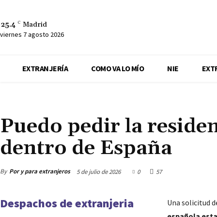
25.4
C
Madrid
viernes 7 agosto 2026
EXTRANJERÍA
COMO VA LO MÍO
NIE
EXT
F.A.Q
Puedo pedir la reside
dentro de España
By
Por y para extranjeros
5 de julio de 2026
0
57
Despachos de extranjeria
Una solicitud d
española esta