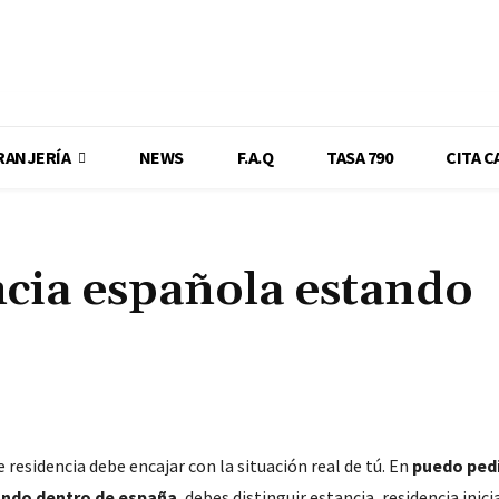
RANJERÍA
NEWS
F.A.Q
TASA 790
CITA C
ncia española estando
Cuota
e residencia debe encajar con la situación real de tú. En
puedo pedi
ndo dentro de españa
, debes distinguir estancia, residencia inici