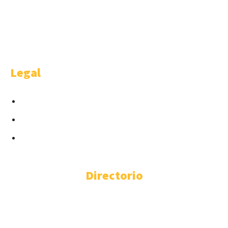
Welcome is a happy idea of AMBITHION & TRENDING S.L.U , Castellana
91 4-1. Madrid.
Legal
Condiciones para Anunciantes
Términos y Condiciones
Cláusula Contractual Despachos
Directorio
ABOGADOS EXTRANJERÍA
ABOGADOS EXTRANJERÍA ALICANTE
ABOGADOS EXTRANJERÍA BARCELONA