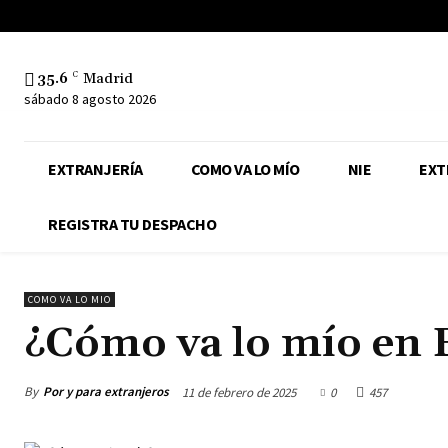
35.6
C
Madrid
sábado 8 agosto 2026
EXTRANJERÍA
COMO VA LO MÍO
NIE
EXT
REGISTRA TU DESPACHO
COMO VA LO MIO
¿Cómo va lo mío en 
By
Por y para extranjeros
11 de febrero de 2025
0
457