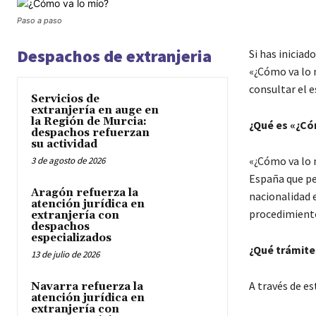
Paso a paso
Despachos de extranjeria
Si has iniciad
«¿Cómo va lo 
consultar el e
Servicios de
extranjería en auge en
la Región de Murcia:
¿Qué es «¿Có
despachos refuerzan
su actividad
«¿Cómo va lo m
3 de agosto de 2026
España que pe
Aragón refuerza la
nacionalidad 
atención jurídica en
procedimient
extranjería con
despachos
especializados
¿Qué trámite
13 de julio de 2026
A través de es
Navarra refuerza la
atención jurídica en
extranjería con