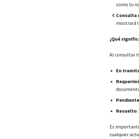
como tu nú
Consulta 
mostrará la
¿Qué signifi
Al consultar 
En tramit
Requerim
documenta
Pendiente
Resuelto
:
Es importante
cualquier act