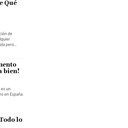
e Qué
ción de
lquier
la pero...
mento
a bien!
ro en España.
 Todo lo