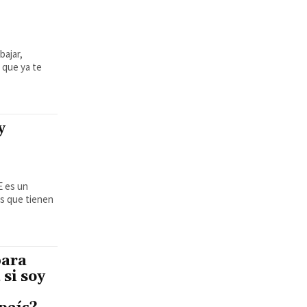
bajar,
 que ya te
y
os que tienen
para
 si soy