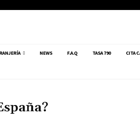
RANJERÍA
NEWS
F.A.Q
TASA 790
CITA 
España?
Cuota