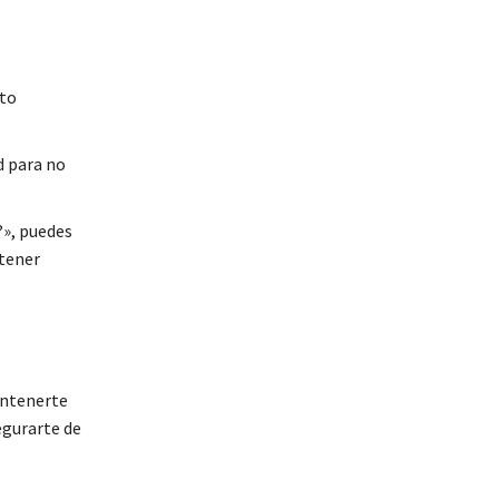
cto
d para no
?», puedes
btener
antenerte
egurarte de