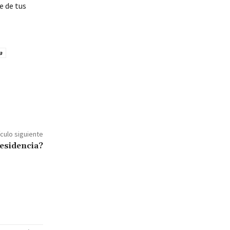
e de tus
a
ículo siguiente
esidencia?