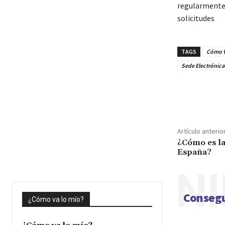
regularmente 
solicitudes
TAGS
Cómo V
Sede Electrónica 
Cuota
Artículo anterio
¿Cómo es la
España?
NI
Consegu
¿Cómo va lo mío?