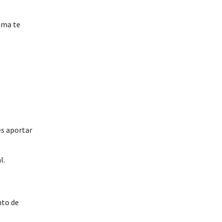
tema te
es aportar
l.
nto de