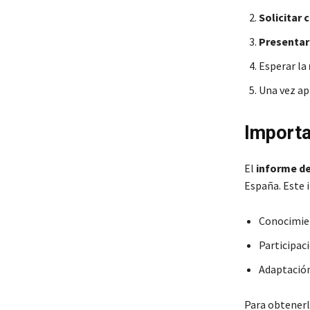
Solicitar c
Presentar 
Esperar la
Una vez ap
Importa
El
informe de
España. Este 
Conocimien
Participac
Adaptación 
Para obtenerlo