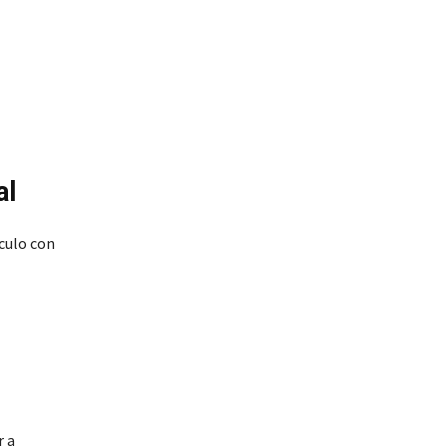
al
culo con
r a