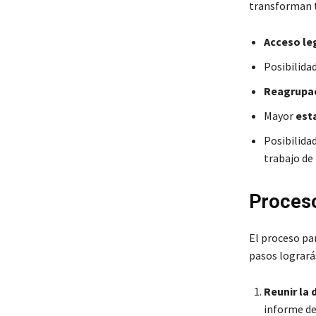
transforman t
Acceso le
Posibilida
Reagrupac
Mayor
esta
Posibilida
trabajo de 
Proceso
El proceso par
pasos logrará
Reunir la
informe de 