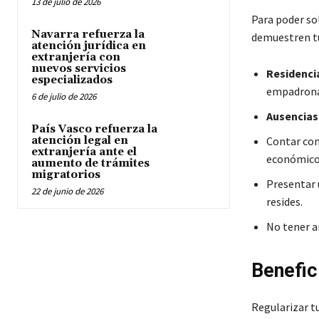
13 de julio de 2026
Para poder sol
Navarra refuerza la
demuestren tu
atención jurídica en
extranjería con
nuevos servicios
Residenci
especializados
empadronam
6 de julio de 2026
Ausencias 
País Vasco refuerza la
atención legal en
Contar co
extranjería ante el
económico
aumento de trámites
migratorios
Presentar
22 de junio de 2026
resides.
No tener a
Benefic
Regularizar t