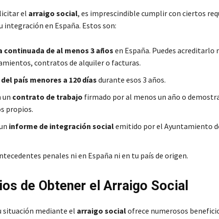
icitar el
arraigo social
, es imprescindible cumplir con ciertos req
 integración en España. Estos son:
a continuada de al menos 3 años
en España. Puedes acreditarlo
ientos, contratos de alquiler o facturas.
del país menores a 120 días
durante esos 3 años.
n un
contrato de trabajo
firmado por al menos un año o demostr
s propios.
 un
informe de integración social
emitido por el Ayuntamiento 
ntecedentes penales ni en España ni en tu país de origen.
ios de Obtener el Arraigo Social
u situación mediante el
arraigo social
ofrece numerosos benefici