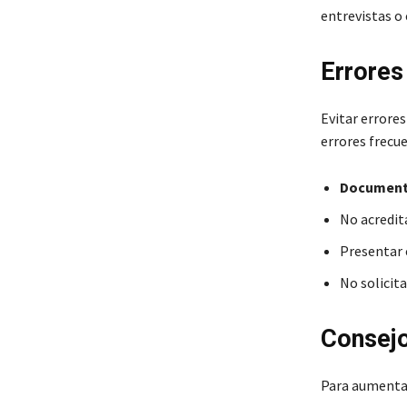
entrevistas o 
Errores
Evitar errore
errores frecue
Documenta
No acredit
Presentar 
No solicita
Consejo
Para aumentar 