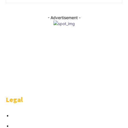
- Advertisement -
WELCOME
Welcome is a happy idea of AMBITHION & TRENDING S.L.U , Castellana
91 4-1. Madrid.
Legal
Condiciones para Anunciantes
Términos y Condiciones