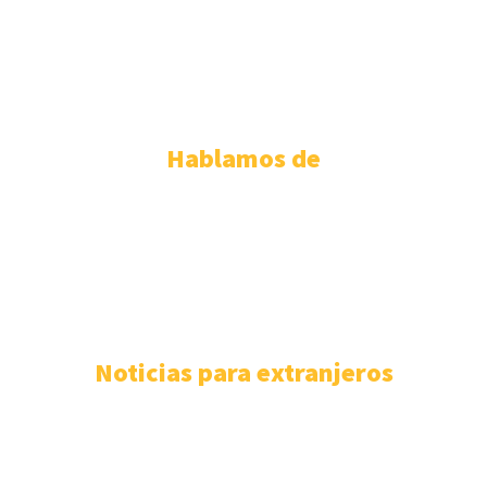
ABOGADOS EXTRANJERÍA TENERIFE
ABOGADOS EXTRANJERIA VALENCIA
ABOGADOS EXTRANJERIA VALLADOLID
ABOGADOS EXTRANJERIA ZARAGOZA
Hablamos de
PERMISO DE RESIDENCIA ESPAÑOLA
110
EXTRANJERÍA
106
F.A.Q
100
ASISTENCIA SANITARIA
93
ABOGADOS EXTRANJERÍA
85
NÓMADAS DIGITALES
80
Noticias para extranjeros
Mejores despachos para tramitar la nacionalidad
española en las Islas Baleares
4 de agosto de 2026