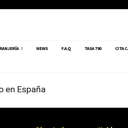
RANJERÍA
NEWS
F.A.Q
TASA 790
CITA 
o en España