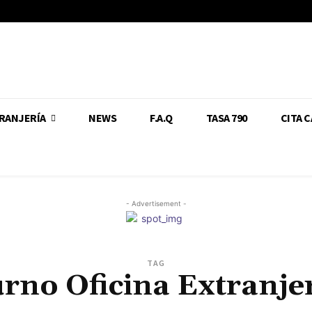
RANJERÍA
NEWS
F.A.Q
TASA 790
CITA 
- Advertisement -
TAG
rno Oficina Extranje