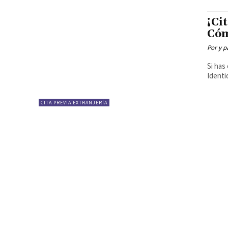
¡Ci
Cóm
Por y p
Si has
Identid
CITA PREVIA EXTRANJERÍA