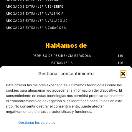
ABOGADOS EXTRANJERÍA TENERIFE
ABOGADOS EXTRANJERIA VALENCIA
ABOGADOS EXTRANJERIA VALLADOLID
ABOGADOS EXTRANJERIA ZARAGOZA
Hablamos de
PERMISO DE RESIDENCIA ESPAÑOLA
110
EXTRANJERÍA
106
F.A.Q
100
Gestionar consentimiento
ASISTENCIA SANITARIA
93
ABOGADOS EXTRANJERÍA
85
Para ofrecer las mejores experiencias, utilizamos tecnologías como las
cookies para almacenar y/o acceder a la información del dispositivo. El
NÓMADAS DIGITALES
80
consentimiento de estas tecnologías nos permitirá procesar datos como
Noticias para extranjeros
el comportamiento de navegación o las identificaciones únicas en este
sitio. No consentir o retirar el consentimiento, puede afectar
negativamente a ciertas características y funciones.
Mejores despachos para tramitar la
nacionalidad española en las Islas Baleares
Gestionar los servicios
4 de agosto de 2026