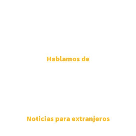
ABOGADOS EXTRANJERÍA PALMA DE MALLORCA
ABOGADOS EXTRANJERÍA SEVILLA
ABOGADOS EXTRANJERÍA TENERIFE
ABOGADOS EXTRANJERIA VALENCIA
ABOGADOS EXTRANJERIA VALLADOLID
ABOGADOS EXTRANJERIA ZARAGOZA
Hablamos de
PERMISO DE RESIDENCIA ESPAÑOLA
110
EXTRANJERÍA
106
F.A.Q
100
ASISTENCIA SANITARIA
93
ABOGADOS EXTRANJERÍA
85
NÓMADAS DIGITALES
80
Noticias para extranjeros
Mejores despachos para tramitar la nacionalidad