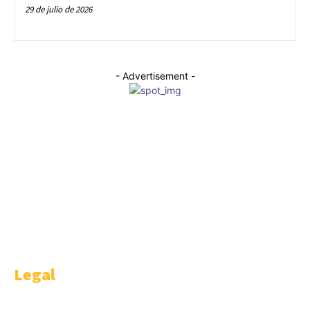
29 de julio de 2026
- Advertisement -
WELCOME
Welcome is a happy idea of AMBITHION & TRENDING S.L.U , Castellana
91 4-1. Madrid.
Legal