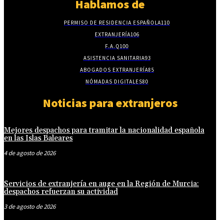
Hablamos de
PERMISO DE RESIDENCIA ESPAÑOLA
110
EXTRANJERÍA
106
F.A.Q
100
ASISTENCIA SANITARIA
93
ABOGADOS EXTRANJERÍA
85
NÓMADAS DIGITALES
80
Noticias para extranjeros
Mejores despachos para tramitar la nacionalidad española
en las Islas Baleares
4 de agosto de 2026
Servicios de extranjería en auge en la Región de Murcia:
despachos refuerzan su actividad
3 de agosto de 2026