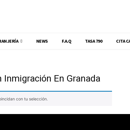
RANJERÍA
NEWS
F.A.Q
TASA 790
CITA C
 Inmigración En Granada
incidan con tu selección.