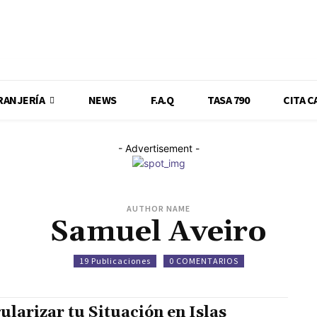
RANJERÍA
NEWS
F.A.Q
TASA 790
CITA C
- Advertisement -
AUTHOR NAME
Samuel Aveiro
19 Publicaciones
0 COMENTARIOS
ularizar tu Situación en Islas