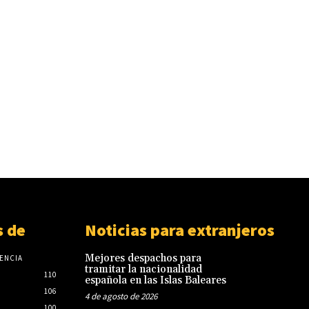
 de
Noticias para extranjeros
Mejores despachos para
ENCIA
tramitar la nacionalidad
110
española en las Islas Baleares
106
4 de agosto de 2026
100