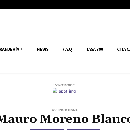
RANJERÍA
NEWS
F.A.Q
TASA 790
CITA 
- Advertisement -
AUTHOR NAME
Mauro Moreno Blanc