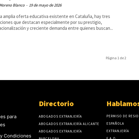
Moreno Blanco
-
19 de mayo de 2026
la amplia oferta educativa existente en Cataluña, hay tres
uciones que destacan especialmente por su prestigio,
acionalización y creciente demanda entre quienes buscan...
Página 1 de 2
Directorio
Hablamos
es para
PERMISO DE RESID
ABOGADOS EXTRANJERÍA
ESPAÑOLA
tes
ABOGADOS EXTRANJERÍA ALICANTE
EXTRANJERÍA
ABOGADOS EXTRANJERÍA
y Condiciones
F.A.Q
BARCELONA