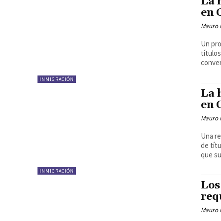
La 
en 
Mauro 
Un pro
título
conver
INMIGRACIÓN
La 
en 
Mauro 
Una re
de tít
que su
INMIGRACIÓN
Los
req
Mauro 