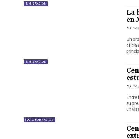
INMIGRACIÓN
La 
en 
Mauro 
Un pro
oficia
princip
INMIGRACIÓN
Cen
est
Mauro 
Entre 
su pre
un vis
SOCIO FORMACIÓN
Cen
ext