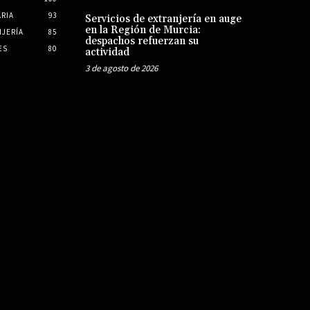
ARIA
93
Servicios de extranjería en auge
en la Región de Murcia:
JERÍA
85
despachos refuerzan su
ES
80
actividad
3 de agosto de 2026