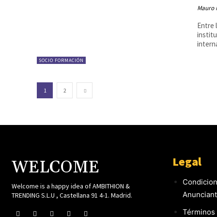
Mauro 
Entre 
instit
intern
SOCIO FORMACIÓN
1
2
Legal
WELCOME
Condicion
Welcome is a happy idea of AMBITHION &
Anuncian
TRENDING S.L.U , Castellana 91 4-1. Madrid.
Términos 