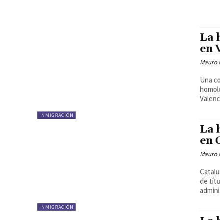
La 
en 
Mauro 
Una co
homolo
Valenc
INMIGRACIÓN
La 
en 
Mauro 
Catalu
de tít
admini
INMIGRACIÓN