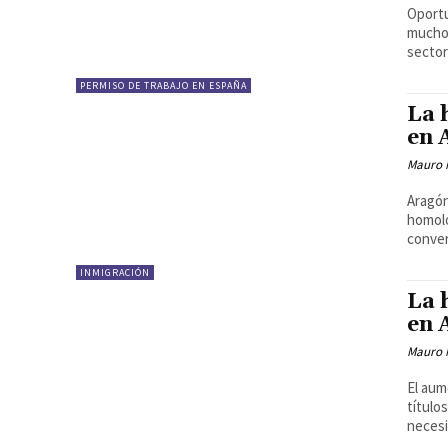
Oport
mucho
sector
PERMISO DE TRABAJO EN ESPAÑA
La 
en 
Mauro 
Aragón
homolo
conver
INMIGRACIÓN
La 
en 
Mauro 
El aum
título
necesi