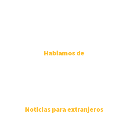
ABOGADOS EXTRANJERÍA PALMA DE MALLORCA
ABOGADOS EXTRANJERÍA SEVILLA
ABOGADOS EXTRANJERÍA TENERIFE
ABOGADOS EXTRANJERIA VALENCIA
ABOGADOS EXTRANJERIA VALLADOLID
ABOGADOS EXTRANJERIA ZARAGOZA
Hablamos de
PERMISO DE RESIDENCIA ESPAÑOLA
110
EXTRANJERÍA
106
F.A.Q
100
ASISTENCIA SANITARIA
93
ABOGADOS EXTRANJERÍA
85
NÓMADAS DIGITALES
80
Noticias para extranjeros
Mejores despachos para tramitar la nacionalidad