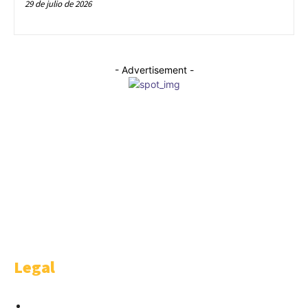
29 de julio de 2026
- Advertisement -
WELCOME
Welcome is a happy idea of AMBITHION & TRENDING S.L.U , Castellana
91 4-1. Madrid.
Legal
Condiciones para Anunciantes