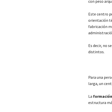
con peso arqu
Este centro p
orientación té
fabricación me
administración
Es decir, no s
distintos.
Para una pers
larga, un cen
La
formación 
estructura más