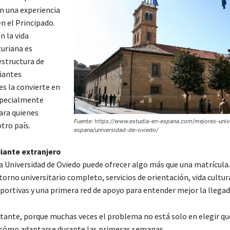
n una experiencia
en el Principado.
n la vida
uriana es
estructura de
iantes
es la convierte en
specialmente
ara quienes
Fuente: https://www.estudia-en-espana.com/mejores-univ
tro país.
espana/universidad-de-oviedo/
iante extranjero
la Universidad de Oviedo puede ofrecer algo más que una matrícula
orno universitario completo, servicios de orientación, vida cultur
eportivas y una primera red de apoyo para entender mejor la llegad
tante, porque muchas veces el problema no está solo en elegir qué
 cómo adaptarse durante las primeras semanas.