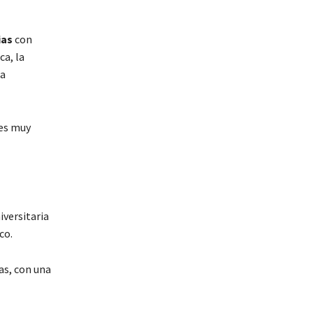
ias
con
ca, la
la
les muy
iversitaria
co.
as, con una