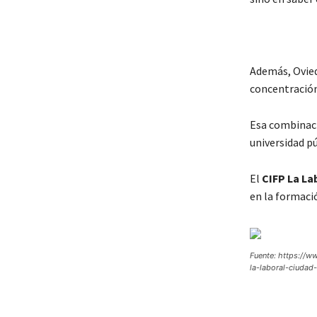
Además, Ovied
concentración
Esa combinaci
universidad pú
El
CIFP La La
en la formació
Fuente: https://ww
la-laboral-ciudad