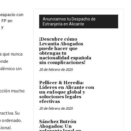
Anunciamos tu Despacho de
Extranjería en Alicante
¡Descubre cómo
Levantia Abogados
puede hacer que
obtengas tu
es que nunca
nacionalidad española
onde
sin complicaciones!
adémico sin
20 de febrero de 2025
Pellicer & Heredia:
Líderes en Alicante con
ección mucho
un enfoque global y
soluciones legales
efectivas
20 de febrero de 2025
activa. Su
y ordenado.
Sánchez Butrón
Abogados: Un
sional.