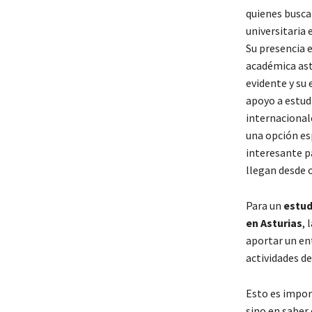
quienes busca
universitaria 
Su presencia e
académica ast
evidente y su 
apoyo a estud
internacional
una opción e
interesante p
llegan desde o
Para un
estud
en Asturias
, 
aportar un ent
actividades d
Esto es impor
sino en saber