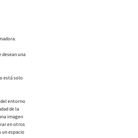
umadora.
e desean una
no está solo
 del entorno
udad de la
 una imagen
trar en otros
s un espacio