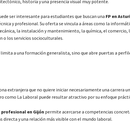
itectónico, historia y una presencia visual muy potente.
uede ser interesante para estudiantes que buscan una
FP en Astur
cnica y profesional. Su oferta se vincula a áreas como la informáti
cánica, la instalación y mantenimiento, la química, el comercio, 
 o los servicios socioculturales.
e limita a una formación generalista, sino que abre puertas a perfi
ona extranjera que no quiere iniciar necesariamente una carrera un
tro como La Laboral puede resultar atractivo por su enfoque prácti
profesional en Gijón
permite acercarse a competencias concret
 directa y una relación más visible con el mundo laboral.