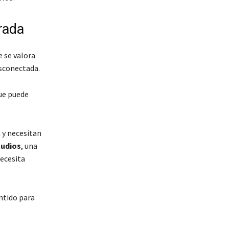
rada
e se valora
esconectada.
que puede
 y necesitan
tudios
, una
ecesita
ntido para