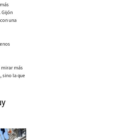
 más
. Gijón
 con una
menos
e mirar más
, sino la que
uy