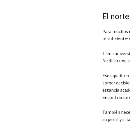
El nort
Para muchos
lo suficiente
Tiene universi
facilitar una
Ese equilibri
tomar decisio
estancia acad
encontrar un 
También neces
su perfil y si 