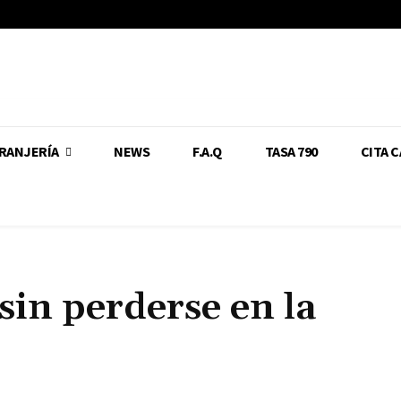
RANJERÍA
NEWS
F.A.Q
TASA 790
CITA 
sin perderse en la
Cuota