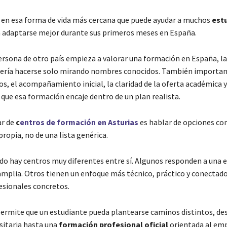
en esa forma de vida más cercana que puede ayudar a muchos
est
 adaptarse mejor durante sus primeros meses en España.
rsona de otro país empieza a valorar una formación en España, la
ería hacerse solo mirando nombres conocidos. También importan l
os, el acompañamiento inicial, la claridad de la oferta académica y
 que esa formación encaje dentro de un plan realista.
ar de
c
entros de formación en Asturias
es hablar de opciones co
ropia, no de una lista genérica.
ado hay centros muy diferentes entre sí. Algunos responden a una 
 amplia. Otros tienen un enfoque más técnico, práctico y conectad
esionales concretos.
permite que un estudiante pueda plantearse caminos distintos, de
sitaria hasta una
formación profesional oficial
orientada al emp