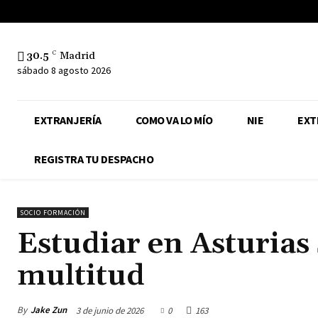
30.5
C
Madrid
sábado 8 agosto 2026
EXTRANJERÍA
COMO VA LO MÍO
NIE
EXT
REGISTRA TU DESPACHO
SOCIO FORMACIÓN
Estudiar en Asturias 
multitud
By
Jake Zun
3 de junio de 2026
0
163