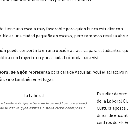
o tiene una escala muy favorable para quien busca estudiar con
. No es una ciudad pequeña en exceso, pero tampoco resulta abr
ón puede convertirla en una opción atractiva para estudiantes qu
blica con trayectoria y una ciudad cómoda para vivir.
boral de Gijón
representa otra cara de Asturias. Aquí el atractivo 
n, sino también en el lugar.
Estudiar dentro
de la Laboral Ci
w.traveler.es/viajes-urbanos/articulos/edificio-universidad-
Cultura aporta
-de-la-cultura-gijon-asturias-historia-curiosidades/19687
difícil de encon
centros de FP. E