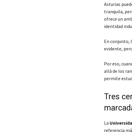
Asturias pued
tranquila, per
ofrece un amb
identidad indu
En conjunto, 
evidente, pero
Por eso, cuan
allá de los ra
permite estudi
Tres ce
marcad
La
Universid
referencia má