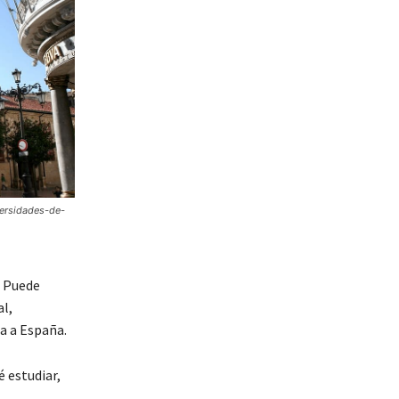
ersidades-de-
. Puede
al,
a a España.
 estudiar,